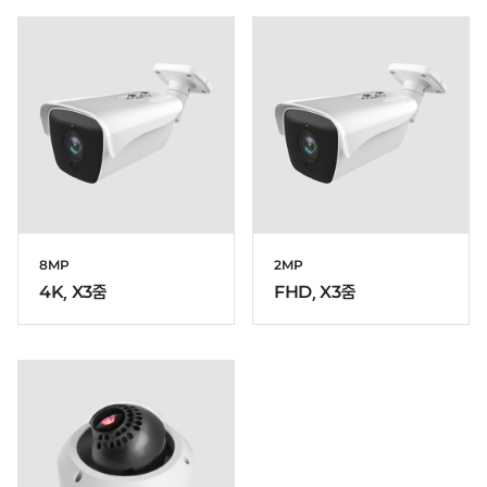
8MP
2MP
4K, X3줌
FHD, X3줌