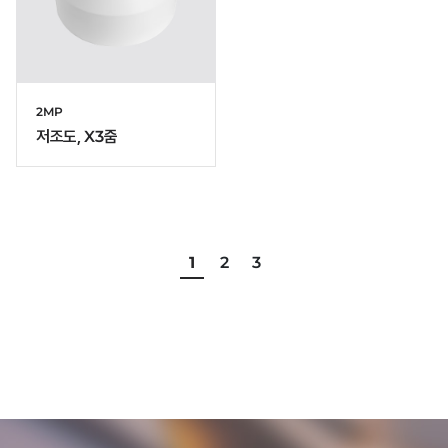
2MP
저조도, X3줌
1
2
3